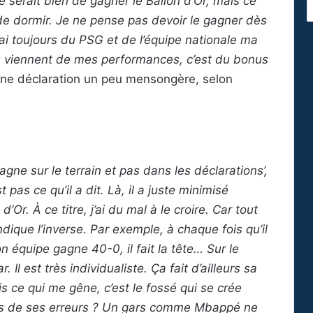
e serait bien de gagner le Ballon d’Or, mais ce
e dormir. Je ne pense pas devoir le gagner dès
rai toujours du PSG et de l’équipe nationale ma
ls viennent de mes performances, c’est du bonus
 Une déclaration un peu mensongère, selon
agne sur le terrain et pas dans les déclarations’,
t pas ce qu’il a dit. Là, il a juste minimisé
’Or. À ce titre, j’ai du mal à le croire. Car tout
 indique l’inverse. Par exemple, à chaque fois qu’il
n équipe gagne 40-0, il fait la tête… Sur le
. Il est très individualiste. Ça fait d’ailleurs sa
is ce qui me gêne, c’est le fossé qui se crée
appris de ses erreurs ? Un gars comme Mbappé ne