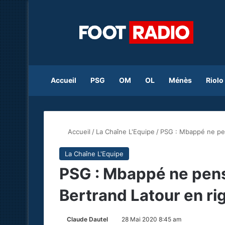
Accueil
PSG
OM
OL
Ménès
Riolo
Accueil
/
La Chaîne L'Equipe
/
PSG : Mbappé ne pens
La Chaîne L'Equipe
PSG : Mbappé ne pense
Bertrand Latour en ri
Claude Dautel
28 Mai 2020 8:45 am