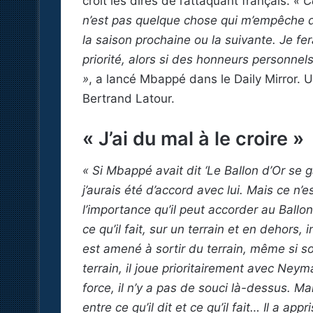
croit les dires de l’attaquant français.
« C
n’est pas quelque chose qui m’empêche d
la saison prochaine ou la suivante. Je fe
priorité, alors si des honneurs personne
»
, a lancé Mbappé dans le Daily Mirror.
Bertrand Latour.
« J’ai du mal à le croire »
« Si Mbappé avait dit ‘Le Ballon d’Or se g
j’aurais été d’accord avec lui. Mais ce n’es
l’importance qu’il peut accorder au Ballon d
ce qu’il fait, sur un terrain et en dehors,
est amené à sortir du terrain, même si so
terrain, il joue prioritairement avec Neymar
force, il n’y a pas de souci là-dessus. Ma
entre ce qu’il dit et ce qu’il fait… Il a 