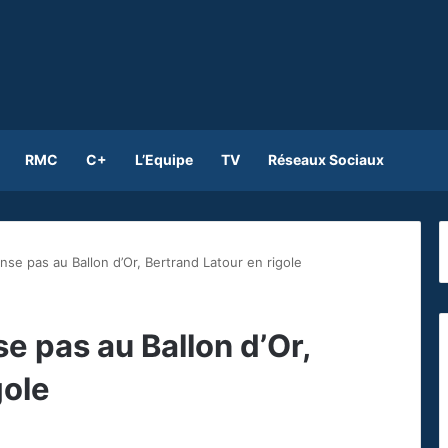
RMC
C+
L’Equipe
TV
Réseaux Sociaux
e pas au Ballon d’Or, Bertrand Latour en rigole
 pas au Ballon d’Or,
gole