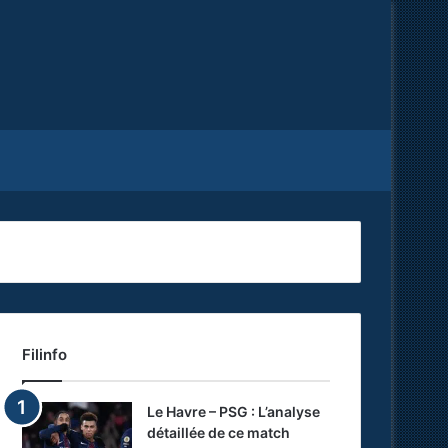
Facebook
X
RSS
Filinfo
Le Havre – PSG : L’analyse
détaillée de ce match