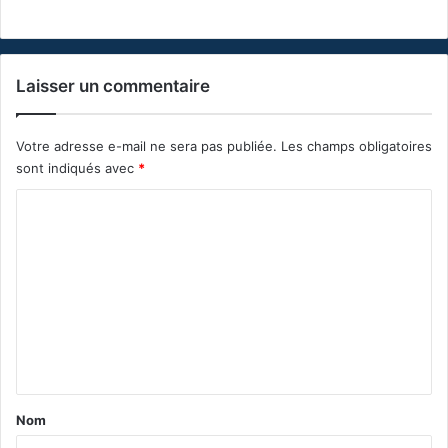
Laisser un commentaire
Votre adresse e-mail ne sera pas publiée.
Les champs obligatoires
sont indiqués avec
*
C
o
m
m
e
n
t
a
Nom
i