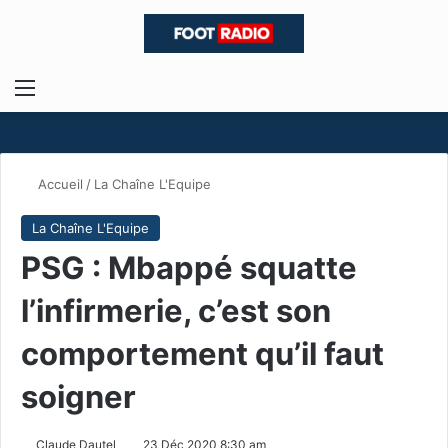
Menu
R
Accueil
/
La Chaîne L'Equipe
La Chaîne L'Equipe
PSG : Mbappé squatte
l’infirmerie, c’est son
comportement qu’il faut
soigner
Claude Dautel
23 Déc 2020 8:30 am