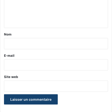
m
e
n
t
a
Nom
i
r
e
E-mail
*
Site web