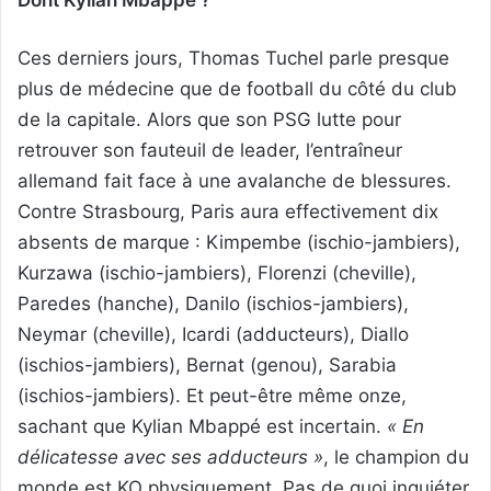
Dont Kylian Mbappé ?
Ces derniers jours, Thomas Tuchel parle presque
plus de médecine que de football du côté du club
de la capitale. Alors que son PSG lutte pour
retrouver son fauteuil de leader, l’entraîneur
allemand fait face à une avalanche de blessures.
Contre Strasbourg, Paris aura effectivement dix
absents de marque : Kimpembe (ischio-jambiers),
Kurzawa (ischio-jambiers), Florenzi (cheville),
Paredes (hanche), Danilo (ischios-jambiers),
Neymar (cheville), Icardi (adducteurs), Diallo
(ischios-jambiers), Bernat (genou), Sarabia
(ischios-jambiers). Et peut-être même onze,
sachant que Kylian Mbappé est incertain.
« En
délicatesse avec ses adducteurs »
, le champion du
monde est KO physiquement. Pas de quoi inquiéter