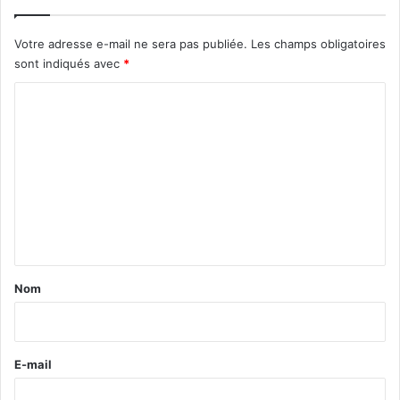
Votre adresse e-mail ne sera pas publiée.
Les champs obligatoires
sont indiqués avec
*
C
o
m
m
e
n
t
a
Nom
i
r
e
E-mail
*