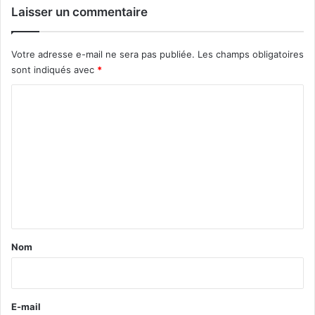
Laisser un commentaire
Votre adresse e-mail ne sera pas publiée.
Les champs obligatoires
sont indiqués avec
*
C
o
m
m
e
n
t
a
Nom
i
r
e
E-mail