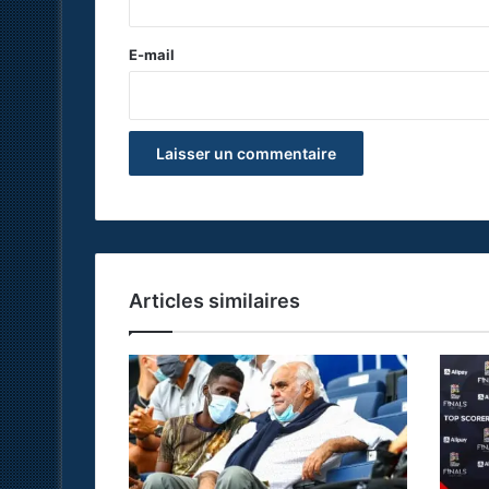
r
e
E-mail
*
Articles similaires