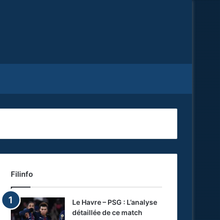
Facebook
X
RSS
Filinfo
Le Havre – PSG : L’analyse
détaillée de ce match