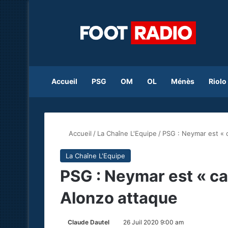
Accueil
PSG
OM
OL
Ménès
Riolo
Accueil
/
La Chaîne L'Equipe
/
PSG : Neymar est « 
La Chaîne L'Equipe
PSG : Neymar est « c
Alonzo attaque
Claude Dautel
26 Juil 2020 9:00 am