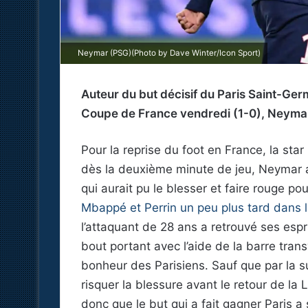
Neymar (PSG)(Photo by Dave Winter/Icon Sport)
Auteur du but décisif du Paris Saint-Germ
Coupe de France vendredi (1-0), Neymar
Pour la reprise du foot en France, la sta
dès la deuxième minute de jeu, Neymar a 
qui aurait pu le blesser et faire rouge po
Mbappé et Perrin un peu plus tard dans 
l’attaquant de 28 ans a retrouvé ses espr
bout portant avec l’aide de la barre trans
bonheur des Parisiens. Sauf que par la su
risquer la blessure avant le retour de la
donc que le but qui a fait gagner Paris 