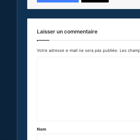
Laisser un commentaire
Votre adresse e-mail ne sera pas publiée.
Les champ
C
o
m
m
e
n
t
a
Nom
i