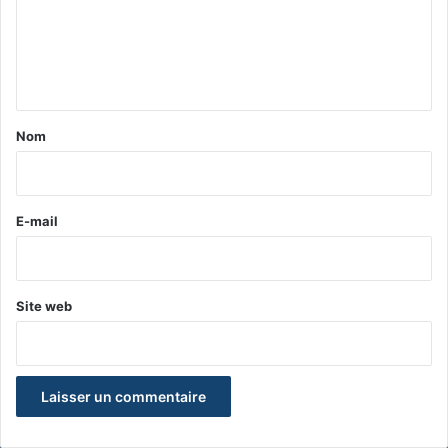
m
e
n
t
a
Nom
i
r
e
E-mail
*
Site web