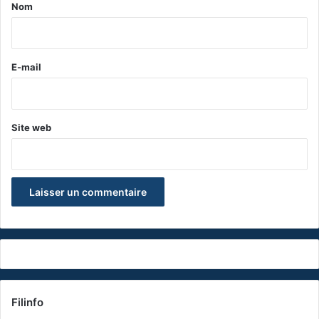
a
Nom
i
r
e
E-mail
*
Site web
Filinfo