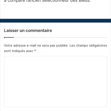
a comparé l’ancien sélectionneur des Bleus.
Laisser un commentaire
Votre adresse e-mail ne sera pas publiée.
Les champs obligatoires
sont indiqués avec
*
C
o
m
m
e
n
t