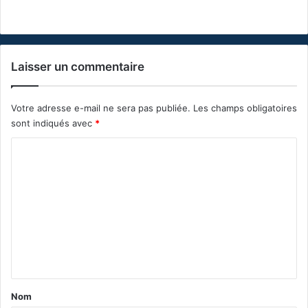
Laisser un commentaire
Votre adresse e-mail ne sera pas publiée.
Les champs obligatoires
sont indiqués avec
*
C
o
m
m
e
n
t
a
Nom