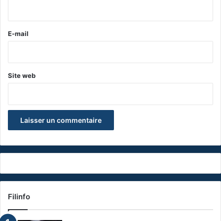
i
r
e
E-mail
*
Site web
Filinfo