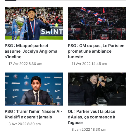
PSG : Mbappé parle et
PSG : OM ou pas, Le Parisien
assume, Jocelyn Angloma
promet une ambiance
s’incline
funeste
17 Avr 2022 8:30 am
11 Avr 2022 14:45 pm
PSG : Trahir l’émir, Nasser Al-
OL : Parker veut la place
Khelaïfi n’oserait jamais
d’Aulas, ça commence à
l’agacer
3 Avr 2022 8:30 am
8 Jan 2022 18:30 pm