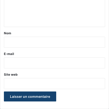
m
e
n
t
a
Nom
i
r
e
E-mail
*
Site web