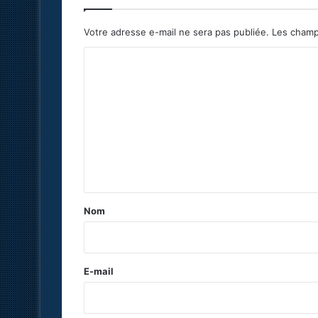
Votre adresse e-mail ne sera pas publiée.
Les champ
C
o
m
m
e
n
t
a
Nom
i
r
e
E-mail
*