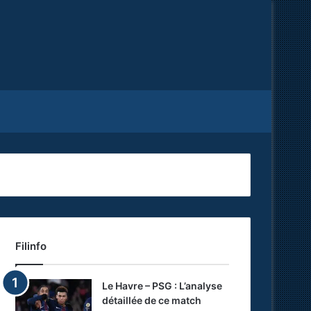
Facebook
X
RSS
Filinfo
Le Havre – PSG : L’analyse
détaillée de ce match