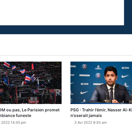
OM ou pas, Le Parisien promet
PSG : Trahir l’émir, Nasser Al-K
biance funeste
n’oserait jamais
r 2022 14:45 pm
3 Avr 2022 8:30 am