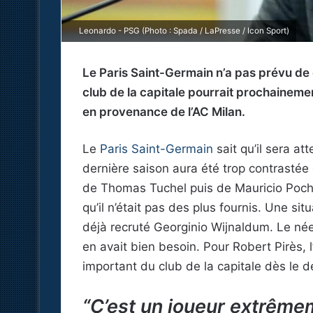
Leonardo - PSG (Photo : Spada / LaPresse / Icon Sport)
Le Paris Saint-Germain n’a pas prévu de 
club de la capitale pourrait prochainem
en provenance de l’AC Milan.
Le
Paris Saint-Germain
sait qu’il sera at
dernière saison aura été trop contrastée en
de Thomas Tuchel puis de Mauricio Pochet
qu’il n’était pas des plus fournis. Une si
déjà recruté Georginio Wijnaldum. Le née
en avait bien besoin. Pour Robert Pirès, 
important du club de la capitale dès le 
“C’est un joueur extrême