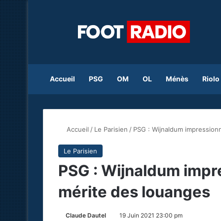
Accueil
PSG
OM
OL
Ménès
Riolo
Accueil
/
Le Parisien
/
PSG : Wijnaldum impression
Le Parisien
PSG : Wijnaldum impr
mérite des louanges
Claude Dautel
19 Juin 2021 23:00 pm