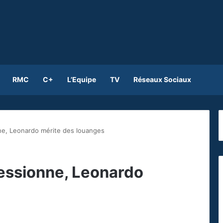
RMC
C+
L’Equipe
TV
Réseaux Sociaux
ne, Leonardo mérite des louanges
essionne, Leonardo