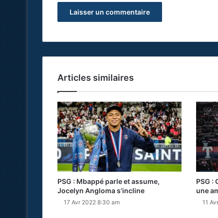
Articles similaires
PSG : Mbappé parle et assume,
PSG : 
Jocelyn Angloma s’incline
une am
17 Avr 2022 8:30 am
11 Av