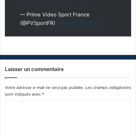
— Prime Video Sport France
(@PVSportFR)
February 19, 2022
Laisser un commentaire
Votre adresse e-mail ne sera pas publiée.
Les champs obligatoires
sont indiqués avec
*
C
o
m
m