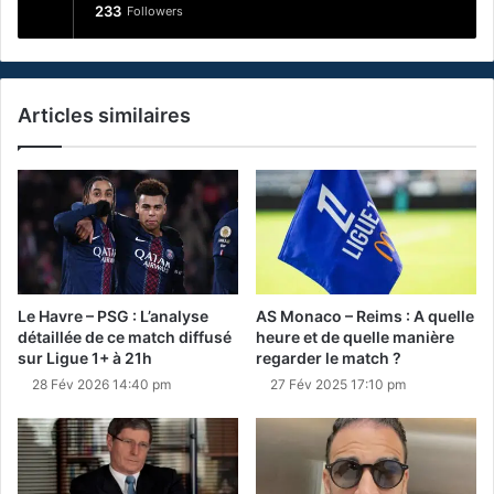
233
Followers
Articles similaires
Le Havre – PSG : L’analyse
AS Monaco – Reims : A quelle
détaillée de ce match diffusé
heure et de quelle manière
sur Ligue 1+ à 21h
regarder le match ?
28 Fév 2026 14:40 pm
27 Fév 2025 17:10 pm