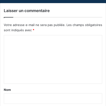
Laisser un commentaire
Votre adresse e-mail ne sera pas publiée.
Les champs obligatoires
sont indiqués avec
*
C
o
m
m
e
n
t
a
Nom
i
r