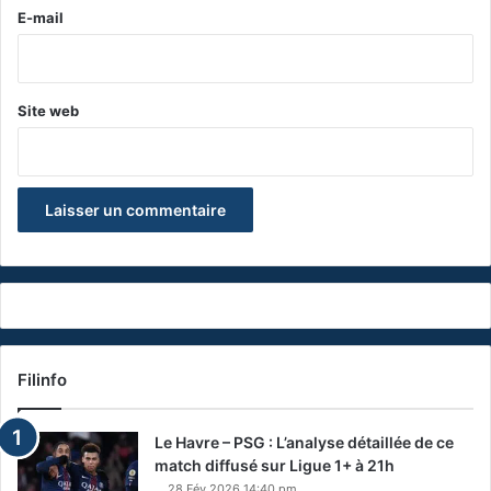
e
E-mail
*
Site web
Filinfo
Le Havre – PSG : L’analyse détaillée de ce
match diffusé sur Ligue 1+ à 21h
28 Fév 2026 14:40 pm