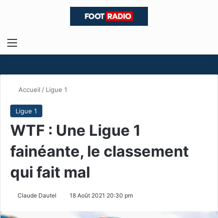
Menu
R
Accueil
/
Ligue 1
Ligue 1
WTF : Une Ligue 1
fainéante, le classement
qui fait mal
Claude Dautel
18 Août 2021 20:30 pm