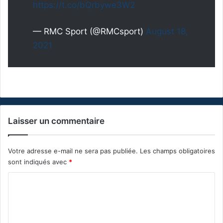
https://t.co/bQrbywe3W2
— RMC Sport (@RMCsport)
August 18,
2021
Laisser un commentaire
Votre adresse e-mail ne sera pas publiée.
Les champs obligatoires
sont indiqués avec
*
C
o
m