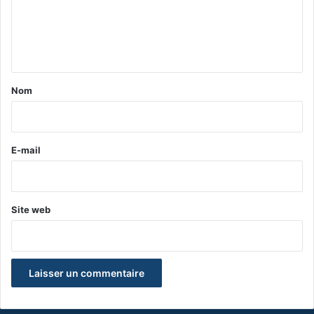
m
e
n
t
a
Nom
i
r
e
E-mail
*
Site web