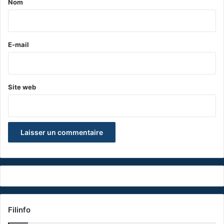
Nom
i
r
e
E-mail
*
Site web
Filinfo