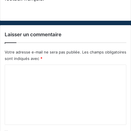
Laisser un commentaire
Votre adresse e-mail ne sera pas publiée.
Les champs obligatoires
sont indiqués avec
*
C
o
m
m
e
n
t
a