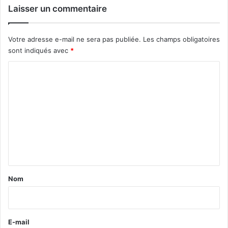
Laisser un commentaire
Votre adresse e-mail ne sera pas publiée.
Les champs obligatoires
sont indiqués avec
*
C
o
m
m
e
n
t
a
Nom
i
r
e
E-mail