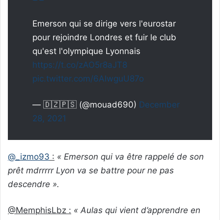
Emerson qui se dirige vers l'eurostar
pour rejoindre Londres et fuir le club
qu'est l'olympique Lyonnais
https://t.co/zAO5r8aJT8
pic.twitter.com/6AlwguU87o
— 🇩🇿🇵🇸 (@mouad690)
December
28, 2021
@_izmo93
:
« Emerson qui va être rappelé de son
prêt mdrrrrr Lyon va se battre pour ne pas
descendre ».
@MemphisLbz :
« Aulas qui vient d’apprendre en