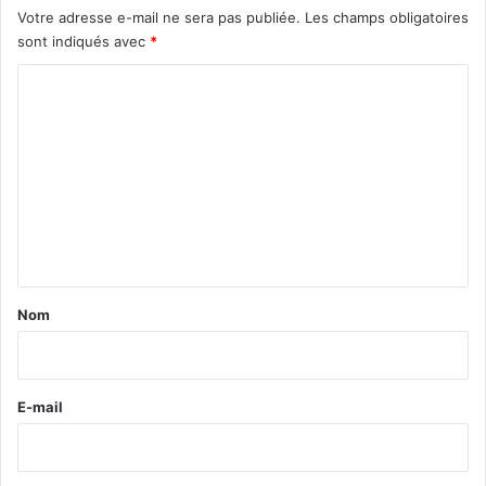
Votre adresse e-mail ne sera pas publiée.
Les champs obligatoires
sont indiqués avec
*
C
o
m
m
e
n
t
a
Nom
i
r
e
E-mail
*