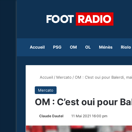
Accueil
PSG
OM
OL
Ménès
Riolo
Accueil
/
Mercato
/
OM : C’est oui pour Balerdi, ma
Mercato
OM : C’est oui pour Ba
Claude Dautel
11 Mai 2021 16:00 pm