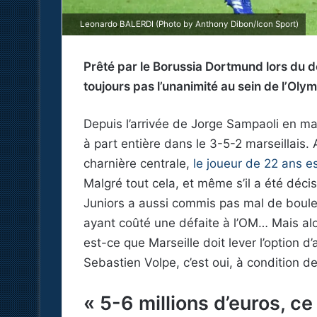
Leonardo BALERDI (Photo by Anthony Dibon/Icon Sport)
Prêté par le Borussia Dortmund lors du de
toujours pas l’unanimité au sein de l’Oly
Depuis l’arrivée de Jorge Sampaoli en mar
à part entière dans le 3-5-2 marseillais.
charnière centrale,
le joueur de 22 ans e
Malgré tout cela, et même s’il a été déci
Juniors a aussi commis pas mal de boulet
ayant coûté une défaite à l’OM… Mais alo
est-ce que Marseille doit lever l’option d
Sebastien Volpe, c’est oui, à condition de
« 5-6 millions d’euros, ce