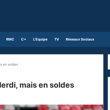
RMC
C+
L’Equipe
TV
Réseaux Sociaux
is en soldes
lerdi, mais en soldes