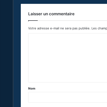
Laisser un commentaire
Votre adresse e-mail ne sera pas publiée.
Les champ
C
o
m
m
e
n
t
a
Nom
i
r