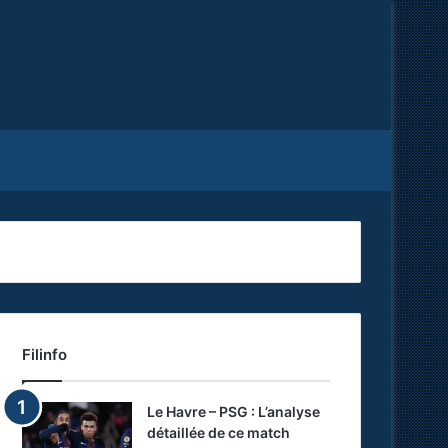
Facebook
X
RSS
Filinfo
Le Havre – PSG : L’analyse
détaillée de ce match