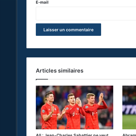
e
E-mail
*
Articles similaires
All : Jean-Charles Sabattier ne veut
Abramo