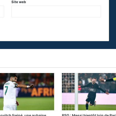
Site web
vitch freiné, une aubaine
PSG : Messi bientôt loin de Par