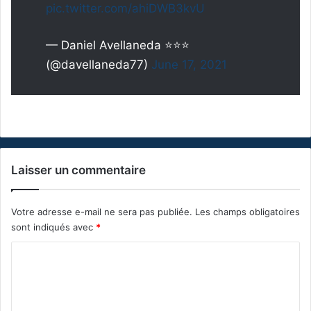
pic.twitter.com/ahiDWB3kvU
— Daniel Avellaneda ⭐⭐⭐
(@davellaneda77)
June 17, 2021
Laisser un commentaire
Votre adresse e-mail ne sera pas publiée.
Les champs obligatoires
sont indiqués avec
*
C
o
m