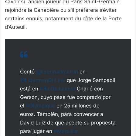
savoir si l’ancien joueur du Paris Saint-Germain
rejoindra la Canebière ou s’il préférera s’éviter
certains ennuis, notamment du côté de la Porte
d’Auteuil.
Contó
@libermanmartin
en
@LibermanOnLine
que Jorge Sampaoli
está en
#RioDeJaneiro
Charló con
Gerson, cuyo pase fue comprado por
el
#Olympique
en 25 millones de
euros. También, para convencer a
David Luiz de que acepte su propuesta
para jugar en
#Marsella