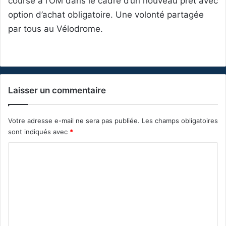
course à l’OM dans le cadre d’un nouveau prêt avec
option d’achat obligatoire. Une volonté partagée
par tous au Vélodrome.
Laisser un commentaire
Votre adresse e-mail ne sera pas publiée.
Les champs obligatoires
sont indiqués avec
*
C
o
m
m
e
n