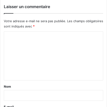
Laisser un commentaire
Votre adresse e-mail ne sera pas publiée.
Les champs obligatoires
sont indiqués avec
*
C
o
m
m
e
n
t
a
Nom
i
r
e
E-mail