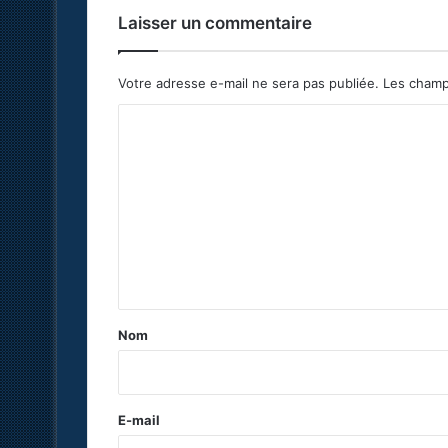
Laisser un commentaire
Votre adresse e-mail ne sera pas publiée.
Les champ
C
o
m
m
e
n
t
a
Nom
i
r
e
E-mail