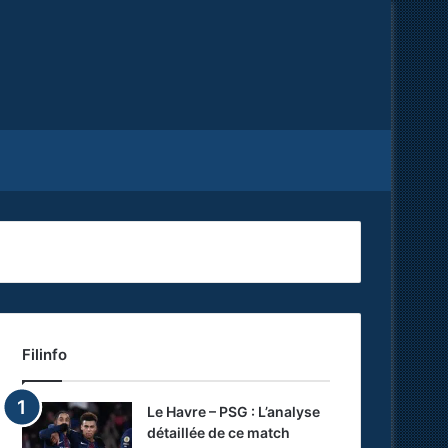
Facebook
X
RSS
Filinfo
Le Havre – PSG : L’analyse
détaillée de ce match