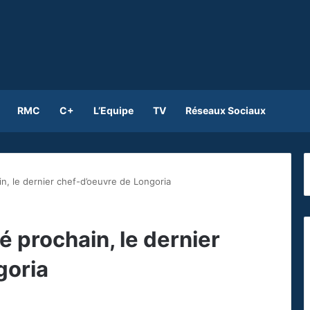
RMC
C+
L’Equipe
TV
Réseaux Sociaux
in, le dernier chef-d’oeuvre de Longoria
é prochain, le dernier
goria