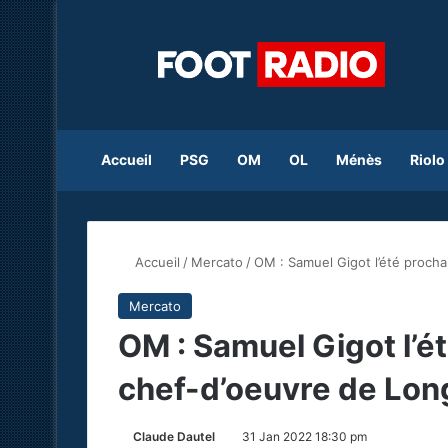
Accueil
PSG
OM
OL
Ménès
Riolo
Accueil
/
Mercato
/
OM : Samuel Gigot l’été procha
Mercato
OM : Samuel Gigot l’ét
chef-d’oeuvre de Lon
Claude Dautel
31 Jan 2022 18:30 pm