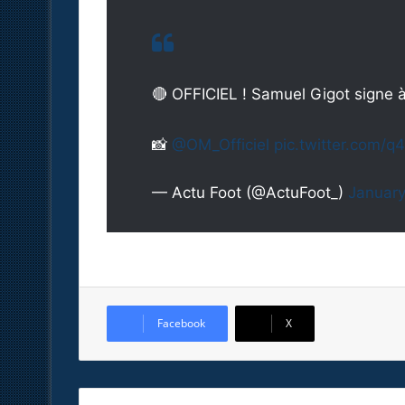
🔴 OFFICIEL ! Samuel Gigot signe à
📸
@OM_Officiel
pic.twitter.com/
— Actu Foot (@ActuFoot_)
January
Facebook
X