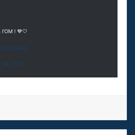
 l’OM ! 💙🤍
q4SNvz3NAD
 29, 2022