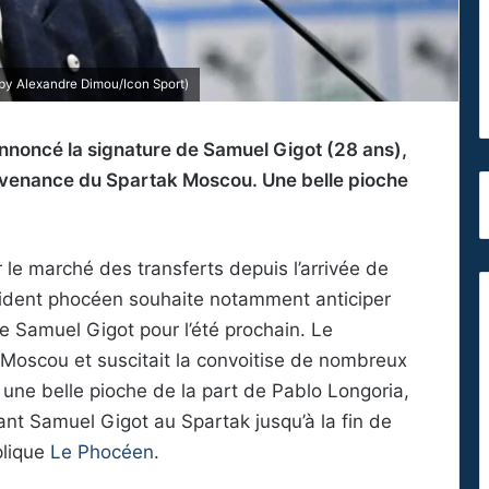
by Alexandre Dimou/Icon Sport)
nnoncé la signature de Samuel Gigot (28 ans),
provenance du Spartak Moscou. Une belle pioche
 le marché des transferts depuis l’arrivée de
sident phocéen souhaite notamment anticiper
de Samuel Gigot pour l’été prochain. Le
k Moscou et suscitait la convoitise de nombreux
une belle pioche de la part de Pablo Longoria,
ant Samuel Gigot au Spartak jusqu’à la fin de
plique
Le Phocéen
.