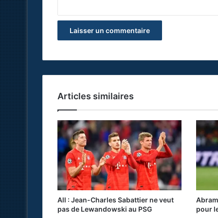
*
Articles similaires
All : Jean-Charles Sabattier ne veut
Abramo
pas de Lewandowski au PSG
pour l