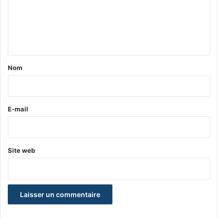
m
e
n
t
a
Nom
i
r
e
E-mail
*
Site web