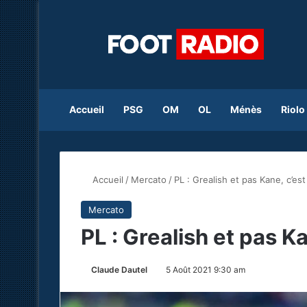
Accueil
PSG
OM
OL
Ménès
Riolo
Accueil
/
Mercato
/
PL : Grealish et pas Kane, c’est
Mercato
PL : Grealish et pas Ka
Claude Dautel
5 Août 2021 9:30 am