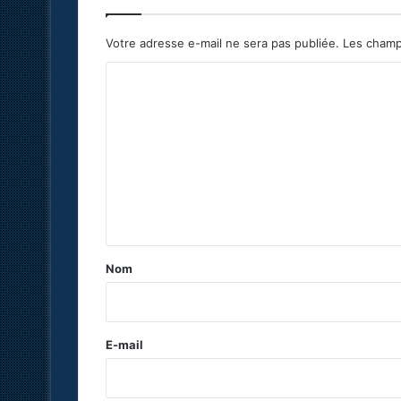
Votre adresse e-mail ne sera pas publiée.
Les champ
C
o
m
m
e
n
t
a
Nom
i
r
e
E-mail
*