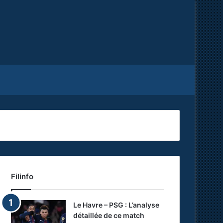
Facebook
X
RSS
Filinfo
Le Havre – PSG : L’analyse
détaillée de ce match