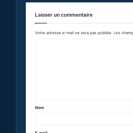
Laisser un commentaire
Votre adresse e-mail ne sera pas publiée.
Les champ
C
o
m
m
e
n
t
a
Nom
i
r
e
E-mail