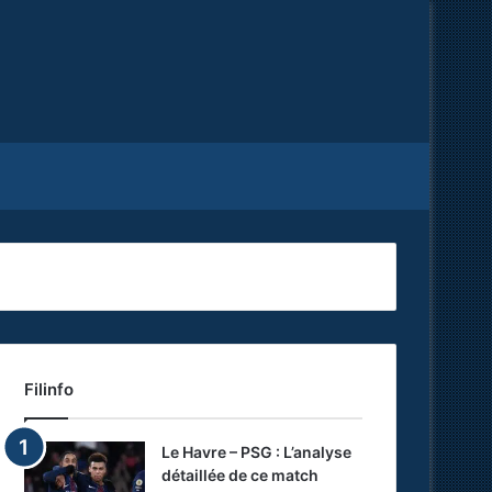
Facebook
X
RSS
Filinfo
Le Havre – PSG : L’analyse
détaillée de ce match