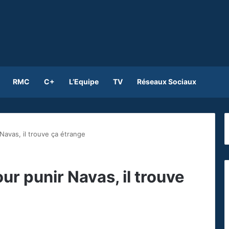
RMC
C+
L’Equipe
TV
Réseaux Sociaux
avas, il trouve ça étrange
 punir Navas, il trouve