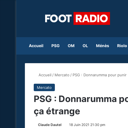
Accueil
PSG
OM
OL
Ménès
Riolo
Accueil
/
Mercato
/
PSG : Donnarumma pour punir N
Mercato
PSG : Donnarumma pour
ça étrange
Claude Dautel
18 Juin 2021 21:30 pm