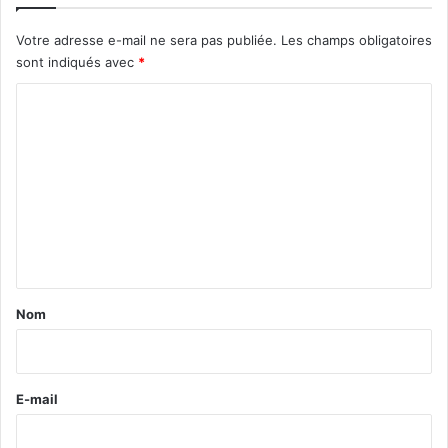
Votre adresse e-mail ne sera pas publiée.
Les champs obligatoires
sont indiqués avec
*
C
o
m
m
e
n
t
a
Nom
i
r
e
E-mail
*