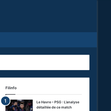
Facebook
X
RSS
Filinfo
Le Havre – PSG : L’analyse
détaillée de ce match