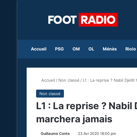
Accueil
PSG
OM
OL
Ménès
Riolo
Accueil
/
Non classé
/
L1 : La reprise ? Nabil Djelli
Non classé
L1 : La reprise ? Nabil 
marchera jamais
Guillaume Conte
23 Avr 2020 18:00 pm