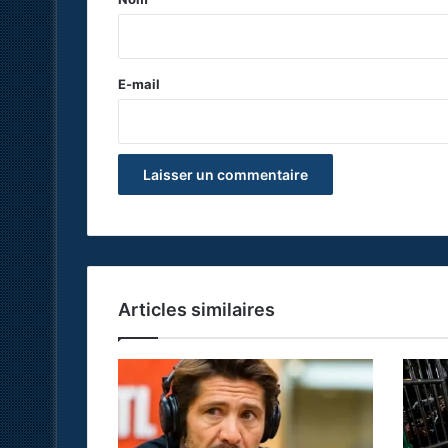
i
r
e
E-mail
*
Articles similaires