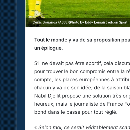
Denis Bouanga (ASSE)(Photo by Eddy Lemaistre/Icon Sport)
Tout le monde y va de sa proposition po
un épilogue.
S’il ne devait pas être sportif, cela disc
pour trouver le bon compromis entre la ré
compte, les places européennes à attribue
chacun y va de son idée, de la saison bla
Nabil Djellit propose une solution très o
heureux, mais le journaliste de France Foo
bond dans le passé pour tout réglé.
«
Selon moi, ce serait véritablement scan