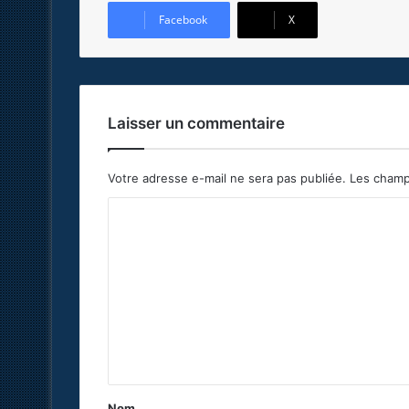
Facebook
X
Laisser un commentaire
Votre adresse e-mail ne sera pas publiée.
Les champ
C
o
m
m
e
n
t
a
Nom