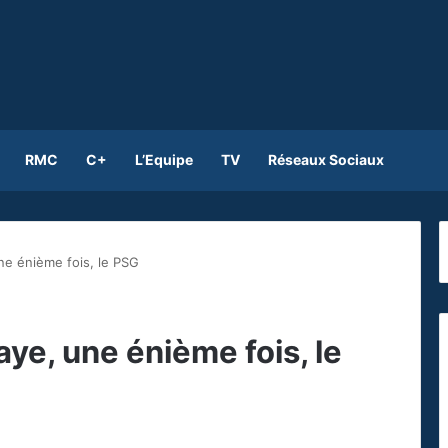
RMC
C+
L’Equipe
TV
Réseaux Sociaux
e énième fois, le PSG
e, une énième fois, le