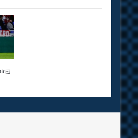
air ￼