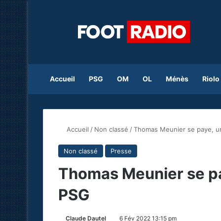
Accueil
PSG
OM
OL
Ménès
Riolo
Accueil
/
Non classé
/
Thomas Meunier se paye, un
Non classé
Presse
Thomas Meunier se pay
PSG
Claude Dautel
6 Fév 2022 13:15 pm