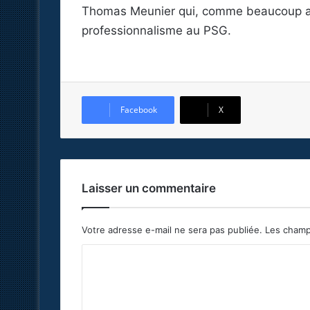
Thomas Meunier qui, comme beaucoup ava
professionnalisme au PSG.
Facebook
X
Laisser un commentaire
Votre adresse e-mail ne sera pas publiée.
Les champ
C
o
m