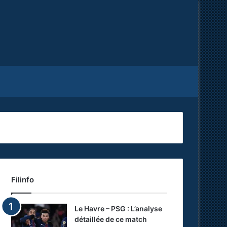
Facebook
X
RSS
Filinfo
Le Havre – PSG : L’analyse
détaillée de ce match