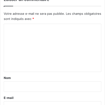
Votre adresse e-mail ne sera pas publiée.
Les champs obligatoires
sont indiqués avec
*
C
o
m
m
e
n
t
a
Nom
i
r
e
E-mail
*