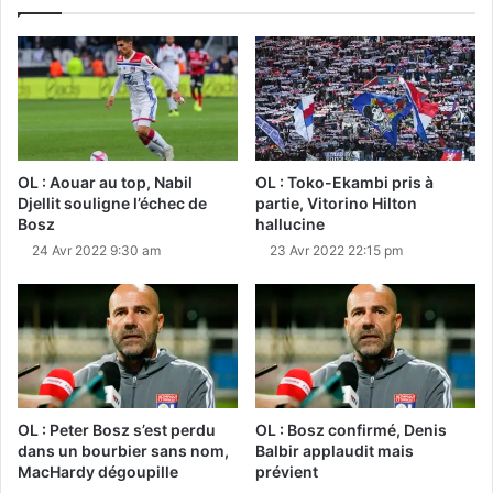
OL : Aouar au top, Nabil
OL : Toko-Ekambi pris à
Djellit souligne l’échec de
partie, Vitorino Hilton
Bosz
hallucine
24 Avr 2022 9:30 am
23 Avr 2022 22:15 pm
OL : Peter Bosz s’est perdu
OL : Bosz confirmé, Denis
dans un bourbier sans nom,
Balbir applaudit mais
MacHardy dégoupille
prévient