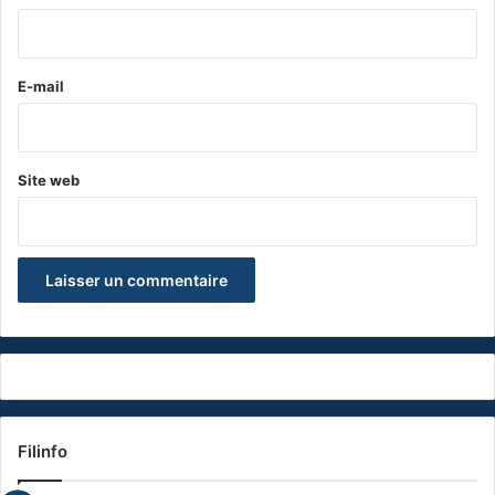
i
r
e
E-mail
*
Site web
Filinfo