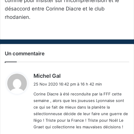
comme pour insister sur l’incompréhension et le
désaccord entre Corinne Diacre et le club
rhodanien.
Un commentaire
d
Michel Gal
i
25 Nov 2020 16:42 pm à 16 h 42 min
t
Corine Diacre à été reconduite par la FFF cette
semaine , alors que les joueuses Lyonnaise sont
:
ce qui se fait de mieux dans la planète la
sélectionneuse décide de leur faire une guerre de
l’égo ! Triste pour la France ! Triste pour Noël Le
Graet qui collectionne les mauvaises décisions !