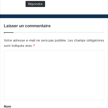
Répondre
Laisser un commentaire
Votre adresse e-mail ne sera pas publiée.
Les champs obligatoires
sont indiqués avec
*
C
o
m
m
e
n
t
a
Nom