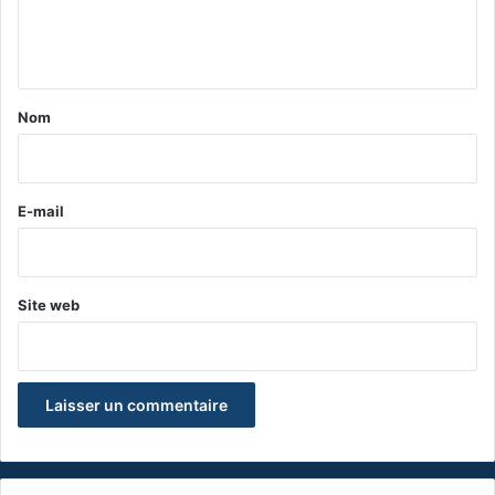
e
n
t
a
Nom
i
r
e
E-mail
*
Site web