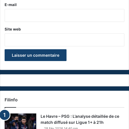
e
E-mail
*
Site web
Filinfo
Le Havre – PSG : L’analyse détaillée de ce
match diffusé sur Ligue 1+ à 21h
28 Fév 2026 14:40 pm