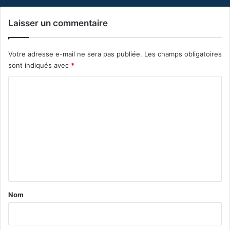
Laisser un commentaire
Votre adresse e-mail ne sera pas publiée.
Les champs obligatoires
sont indiqués avec
*
C
o
m
m
e
n
t
a
Nom
i
r