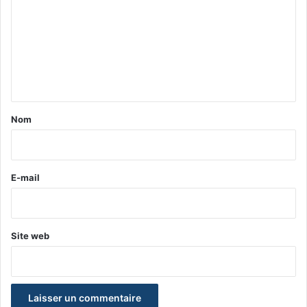
m
m
e
n
t
a
Nom
i
r
e
E-mail
*
Site web