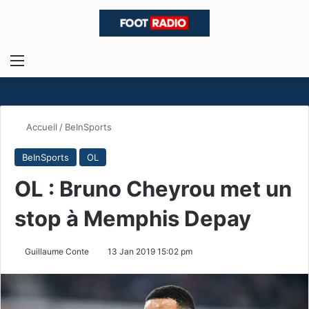
Menu
R
Accueil
/
BeInSports
BeInSports
OL
OL : Bruno Cheyrou met un
stop à Memphis Depay
Guillaume Conte
13 Jan 2019 15:02 pm