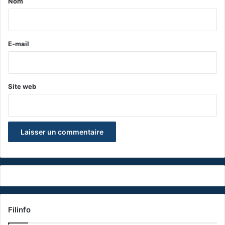
Nom
i
r
e
E-mail
*
Site web
Filinfo