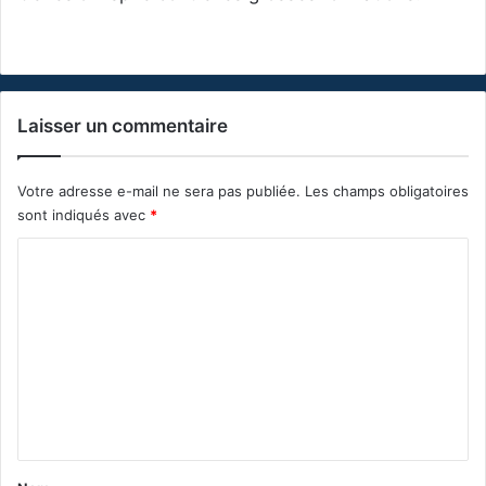
Laisser un commentaire
Votre adresse e-mail ne sera pas publiée.
Les champs obligatoires
sont indiqués avec
*
C
o
m
m
e
n
t
a