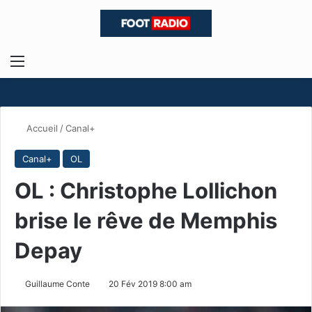
Menu
R
Accueil
/
Canal+
Canal+
OL
OL : Christophe Lollichon
brise le rêve de Memphis
Depay
Guillaume Conte
20 Fév 2019 8:00 am