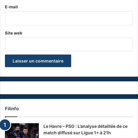
e
E-mail
*
Site web
Filinfo
Le Havre – PSG : L’analyse détaillée de ce
match diffusé sur Ligue 1+ à 21h