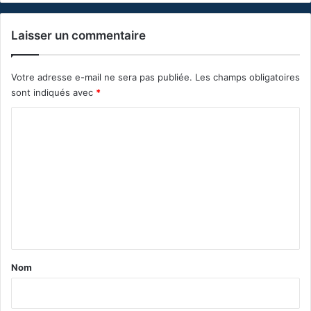
Laisser un commentaire
Votre adresse e-mail ne sera pas publiée.
Les champs obligatoires
sont indiqués avec
*
C
o
m
m
e
n
t
a
Nom
i
r