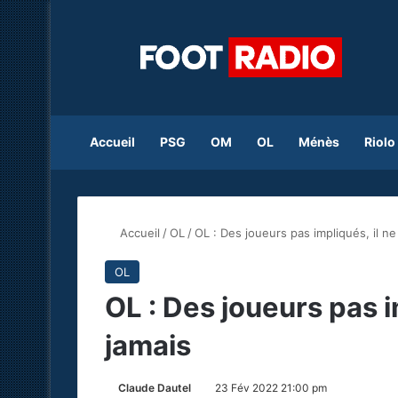
Accueil
PSG
OM
OL
Ménès
Riolo
Accueil
/
OL
/
OL : Des joueurs pas impliqués, il ne 
OL
OL : Des joueurs pas im
jamais
Claude Dautel
23 Fév 2022 21:00 pm