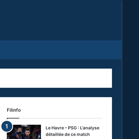
Facebook
X
RSS
Filinfo
Le Havre – PSG : L’analyse
détaillée de ce match