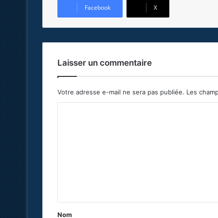
Facebook
X
Laisser un commentaire
Votre adresse e-mail ne sera pas publiée.
Les champ
C
o
m
m
e
n
t
a
Nom