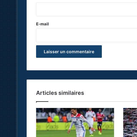
i
r
e
E-mail
*
Articles similaires