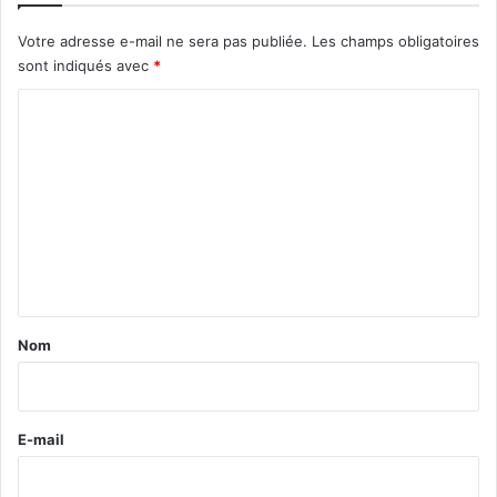
Votre adresse e-mail ne sera pas publiée.
Les champs obligatoires
sont indiqués avec
*
C
o
m
m
e
n
t
a
Nom
i
r
e
E-mail
*