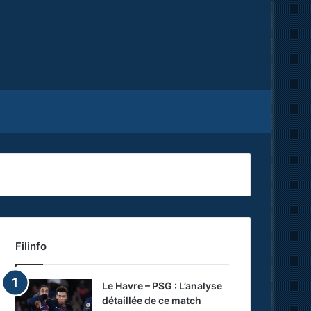
Facebook
X
RSS
Filinfo
Le Havre – PSG : L’analyse
détaillée de ce match