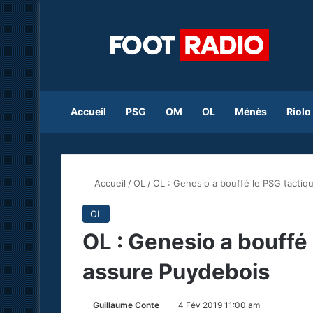
Accueil
PSG
OM
OL
Ménès
Riolo
Accueil
/
OL
/
OL : Genesio a bouffé le PSG tacti
OL
OL : Genesio a bouffé
assure Puydebois
Guillaume Conte
4 Fév 2019 11:00 am