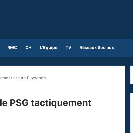
RMC
C+
L’Equipe
TV
Réseaux Sociaux
quement assure Puydebois
 le PSG tactiquement