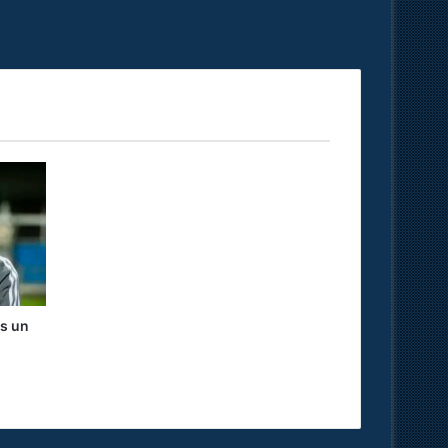
ns un