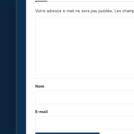
Votre adresse e-mail ne sera pas publiée.
Les champ
C
o
m
m
e
n
t
a
Nom
i
r
e
E-mail
*