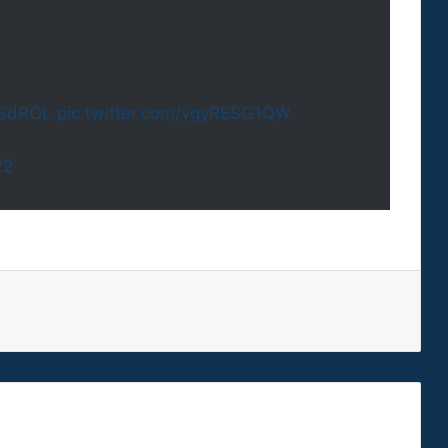
SdROL
pic.twitter.com/vgyRESG1QW
22