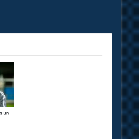
ns un