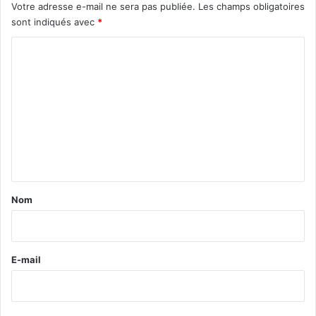
Votre adresse e-mail ne sera pas publiée.
Les champs obligatoires
sont indiqués avec
*
C
o
m
m
e
n
t
a
Nom
i
r
e
E-mail
*