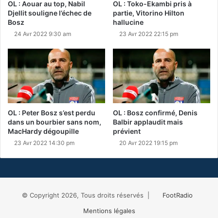
OL : Aouar au top, Nabil
OL : Toko-Ekambi pris à
Djellit souligne l’échec de
partie, Vitorino Hilton
Bosz
hallucine
24 Avr 2022 9:30 am
23 Avr 2022 22:15 pm
OL : Peter Bosz s’est perdu
OL : Bosz confirmé, Denis
dans un bourbier sans nom,
Balbir applaudit mais
MacHardy dégoupille
prévient
23 Avr 2022 14:30 pm
20 Avr 2022 19:15 pm
© Copyright 2026, Tous droits réservés |
FootRadio
Mentions légales