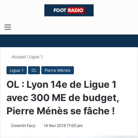
Menu
R
Accueil
/
Ligue 1
Ligue 1
OL
Pierre Ménès
OL : Lyon 14e de Ligue 1
avec 300 ME de budget,
Pierre Ménès se fâche !
Corentin Facy
14 Nov 2019 17:00 pm