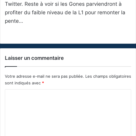
Twitter. Reste à voir si les Gones parviendront à
profiter du faible niveau de la L1 pour remonter la
pente…
Laisser un commentaire
Votre adresse e-mail ne sera pas publiée.
Les champs obligatoires
sont indiqués avec
*
C
o
m
m
e