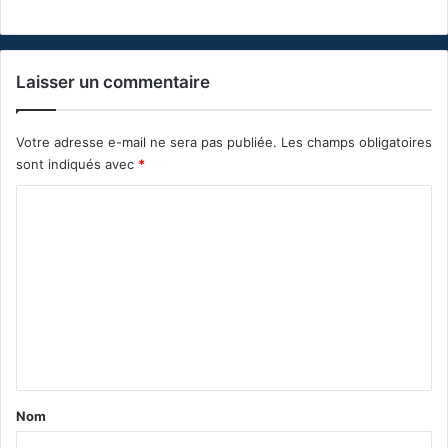
Laisser un commentaire
Votre adresse e-mail ne sera pas publiée.
Les champs obligatoires
sont indiqués avec
*
C
o
m
m
e
n
t
a
Nom
i