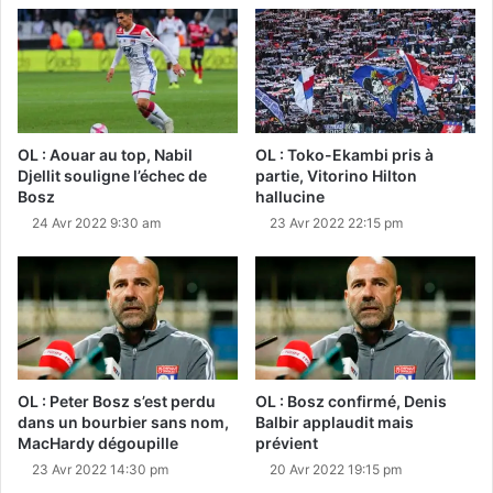
OL : Aouar au top, Nabil
OL : Toko-Ekambi pris à
Djellit souligne l’échec de
partie, Vitorino Hilton
Bosz
hallucine
24 Avr 2022 9:30 am
23 Avr 2022 22:15 pm
OL : Peter Bosz s’est perdu
OL : Bosz confirmé, Denis
dans un bourbier sans nom,
Balbir applaudit mais
MacHardy dégoupille
prévient
23 Avr 2022 14:30 pm
20 Avr 2022 19:15 pm