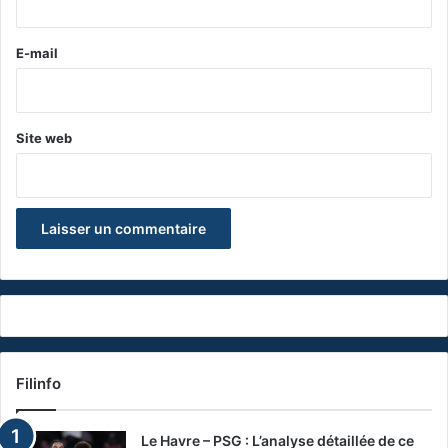
r
e
E-mail
*
Site web
Filinfo
Le Havre – PSG : L’analyse détaillée de ce