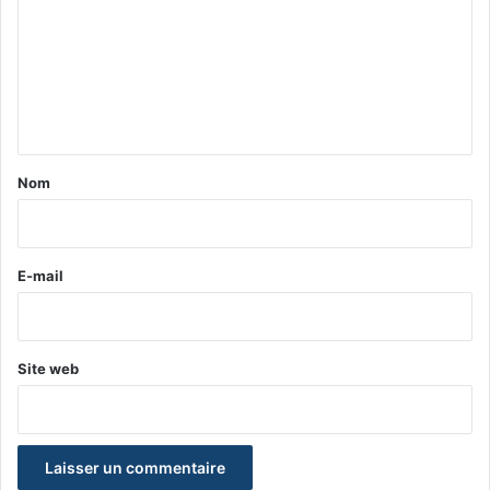
m
m
e
n
t
a
Nom
i
r
e
E-mail
*
Site web