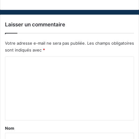
Laisser un commentaire
Votre adresse e-mail ne sera pas publiée.
Les champs obligatoires
sont indiqués avec
*
C
o
m
m
e
n
t
a
Nom
i