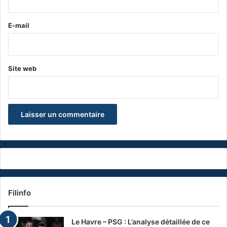
r
e
E-mail
*
Site web
Filinfo
Le Havre – PSG : L’analyse détaillée de ce