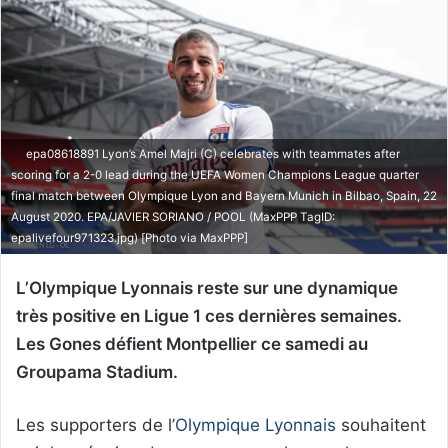
epa08618891 Lyon’s Amel Majri (C) celebrates with teammates after
scoring for a 2-0 lead during the UEFA Women Champions League quarter
final match between Olympique Lyon and Bayern Munich in Bilbao, Spain, 22
August 2020. EPA/JAVIER SORIANO / POOL (MaxPPP TagID:
epalivefour971323.jpg) [Photo via MaxPPP]
L’Olympique Lyonnais reste sur une dynamique
très positive en Ligue 1 ces dernières semaines.
Les Gones défient Montpellier ce samedi au
Groupama Stadium.
Les supporters de l’
Olympique Lyonnais
souhaitent