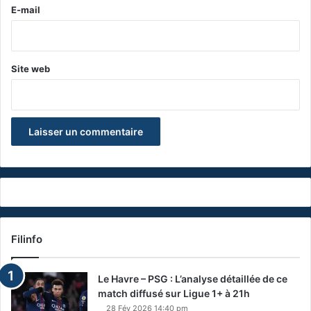
e
E-mail
*
Site web
Filinfo
Le Havre – PSG : L’analyse détaillée de ce
match diffusé sur Ligue 1+ à 21h
28 Fév 2026 14:40 pm