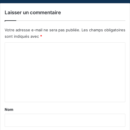
Laisser un commentaire
Votre adresse e-mail ne sera pas publiée.
Les champs obligatoires
sont indiqués avec
*
C
o
m
m
e
n
t
a
Nom
i
r