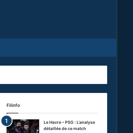
Facebook
X
RSS
Filinfo
Le Havre – PSG : L’analyse
détaillée de ce match