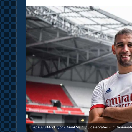
epa08618891 Lyon’s Amel Majri (C) celebrates with teammat