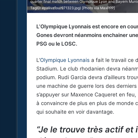
quarter final match between Olympique Lyon and Bayern Munic
TagID: epalivefour971323.jpg) [Photo via MaxPPP]
L’Olympique Lyonnais est encore en cours
Gones devront néanmoins enchainer une s
PSG ou le LOSC.
L’
Olympique Lyonnais
a fait le travail 
Stadium. Le club rhodanien devra néanmoi
podium. Rudi Garcia devra d’ailleurs tro
une machine de guerre lors des derniers m
s’appuyer sur Maxence Caqueret en feu, 
à convaincre de plus en plus de monde 
qui souhaite en voir davantage.
“Je le trouve très actif et