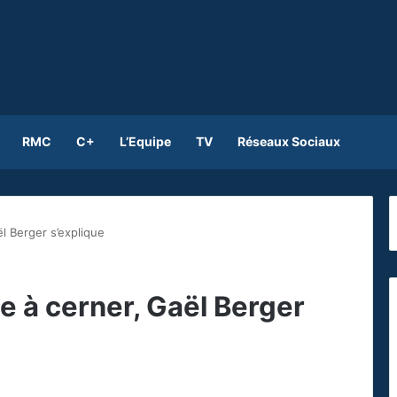
RMC
C+
L’Equipe
TV
Réseaux Sociaux
aël Berger s’explique
ile à cerner, Gaël Berger