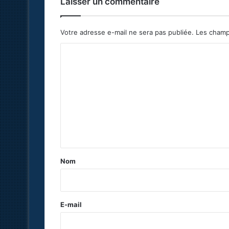
Laisser un commentaire
Votre adresse e-mail ne sera pas publiée.
Les champ
C
o
m
m
e
n
t
a
Nom
i
r
e
E-mail
*