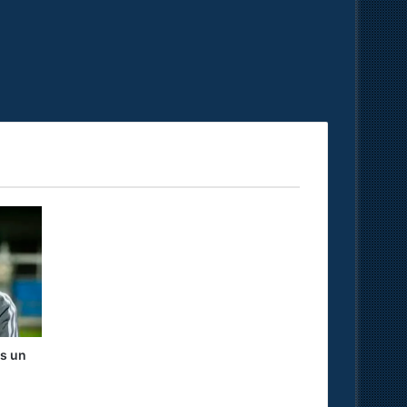
ns un