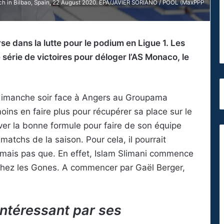
h in Bilbao, Spain, 22 August 2020. EPA/JAVIER SORIANO / POOL (MaxPPP
e dans la lutte pour le podium en Ligue 1. Les
érie de victoires pour déloger l’AS Monaco, le
ce dimanche soir face à Angers au Groupama
ns en faire plus pour récupérer sa place sur le
uver la bonne formule pour faire de son équipe
atchs de la saison. Pour cela, il pourrait
mais pas que. En effet, Islam Slimani commence
chez les Gones. A commencer par Gaël Berger,
 intéressant par ses