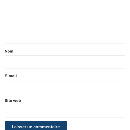
m
m
e
n
t
a
Nom
i
r
e
E-mail
*
Site web