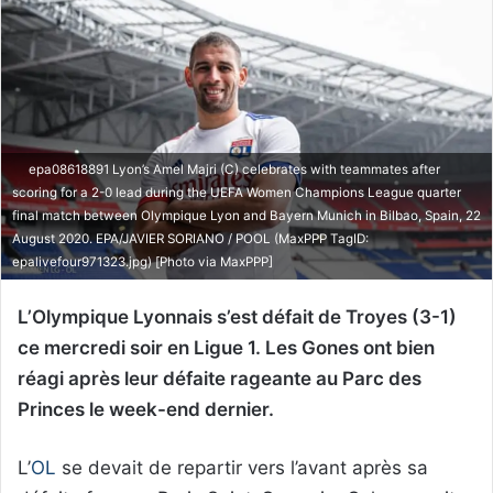
epa08618891 Lyon’s Amel Majri (C) celebrates with teammates after
scoring for a 2-0 lead during the UEFA Women Champions League quarter
final match between Olympique Lyon and Bayern Munich in Bilbao, Spain, 22
August 2020. EPA/JAVIER SORIANO / POOL (MaxPPP TagID:
epalivefour971323.jpg) [Photo via MaxPPP]
L’Olympique Lyonnais s’est défait de Troyes (3-1)
ce mercredi soir en Ligue 1. Les Gones ont bien
réagi après leur défaite rageante au Parc des
Princes le week-end dernier.
L’
OL
se devait de repartir vers l’avant après sa