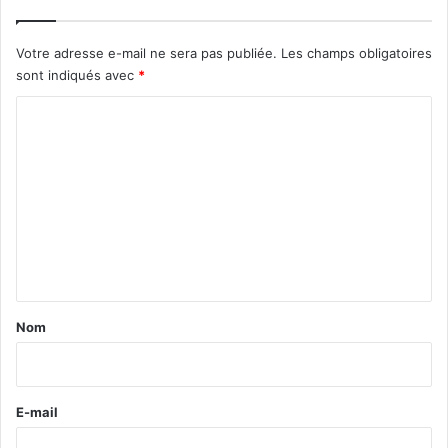
Votre adresse e-mail ne sera pas publiée.
Les champs obligatoires
sont indiqués avec
*
C
o
m
m
e
n
t
a
Nom
i
r
e
E-mail
*