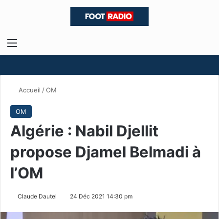
Menu
R
Accueil
/
OM
OM
Algérie : Nabil Djellit
propose Djamel Belmadi à
l’OM
Claude Dautel
24 Déc 2021 14:30 pm