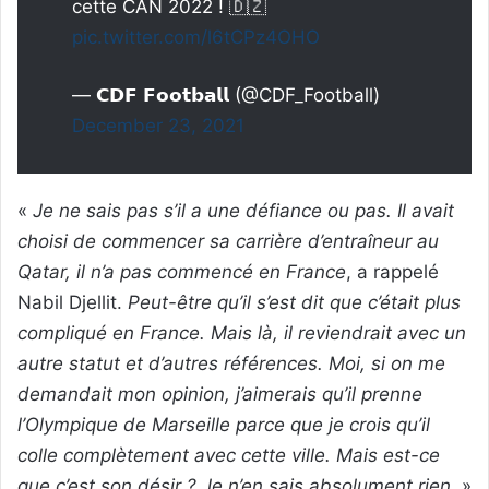
cette CAN 2022 ! 🇩🇿
pic.twitter.com/l6tCPz4OHO
— 𝗖𝗗𝗙 𝗙𝗼𝗼𝘁𝗯𝗮𝗹𝗹 (@CDF_Football)
December 23, 2021
«
Je ne sais pas s’il a une défiance ou pas. Il avait
choisi de commencer sa carrière d’entraîneur au
Qatar, il n’a pas commencé en France
, a rappelé
Nabil Djellit.
Peut-être qu’il s’est dit que c’était plus
compliqué en France. Mais là, il reviendrait avec un
autre statut et d’autres références. Moi, si on me
demandait mon opinion, j’aimerais qu’il prenne
l’Olympique de Marseille parce que je crois qu’il
colle complètement avec cette ville. Mais est-ce
que c’est son désir ? Je n’en sais absolument rien.
»