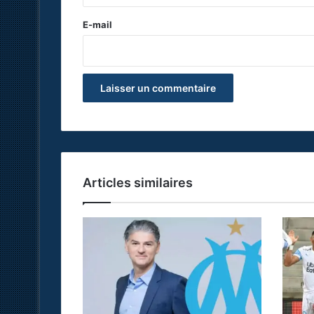
r
e
E-mail
*
Articles similaires