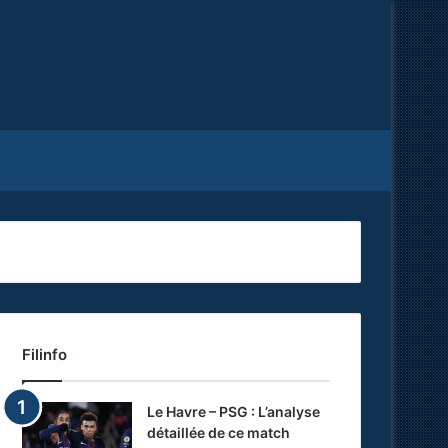
Facebook
X
RSS
Filinfo
Le Havre – PSG : L’analyse
détaillée de ce match