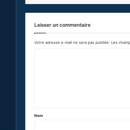
Laisser un commentaire
Votre adresse e-mail ne sera pas publiée.
Les champ
C
o
m
m
e
n
t
a
Nom
i