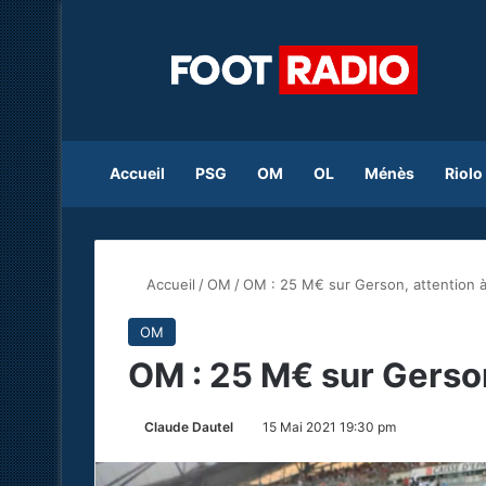
Accueil
PSG
OM
OL
Ménès
Riolo
Accueil
/
OM
/
OM : 25 M€ sur Gerson, attention à 
OM
OM : 25 M€ sur Gerson,
Claude Dautel
15 Mai 2021 19:30 pm