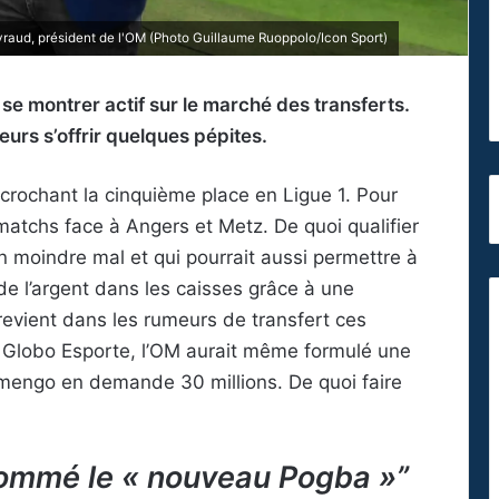
yraud, président de l'OM (Photo Guillaume Ruoppolo/Icon Sport)
 se montrer actif sur le marché des transferts.
eurs s’offrir quelques pépites.
crochant la cinquième place en Ligue 1. Pour
matchs face à Angers et Metz. De quoi qualifier
n moindre mal et qui pourrait aussi permettre à
 de l’argent dans les caisses grâce à une
evient dans les rumeurs de transfert ces
n Globo Esporte, l’OM aurait même formulé une
lamengo en demande 30 millions. De quoi faire
rnommé le « nouveau Pogba »”