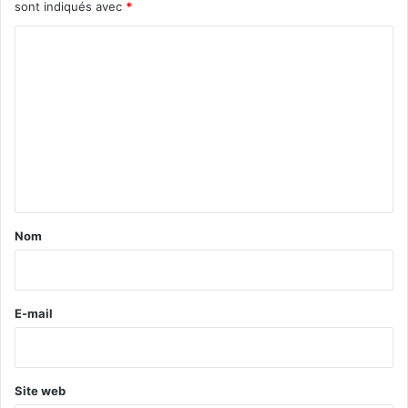
sont indiqués avec
*
C
o
m
m
e
n
t
a
Nom
i
r
e
E-mail
*
Site web